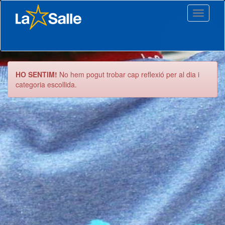
Toggle
navigati
HO SENTIM!
No hem pogut trobar cap reflexió per al dia i
categoria escollida.