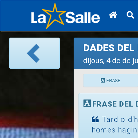
DADES DEL 
dijous, 4 de de 
FRASE
FRASE DEL 
Tard o d’h
homes hagin 