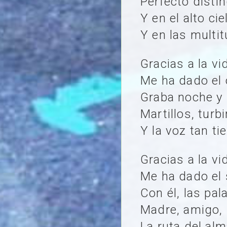
Perfecto disti
Y en el alto ci
Y en las multi
Gracias a la v
Me ha dado el 
Graba noche y d
Martillos, turb
Y la voz tan t
Gracias a la v
Me ha dado el 
Con él, las pa
Madre, amigo,
La ruta del al