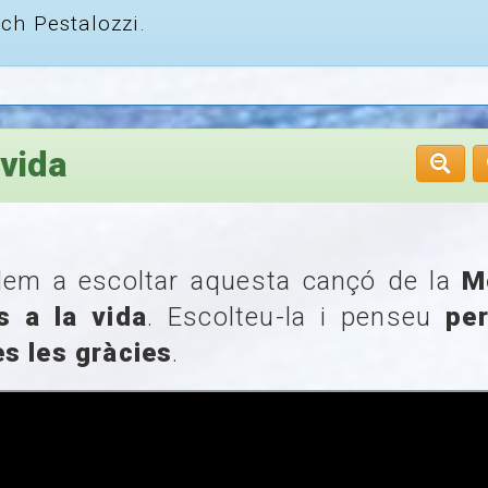
ch Pestalozzi.
 vida
dem a escoltar aquesta cançó de la
M
s a la vida
. Escolteu-la i penseu
pe
s les gràcies
.