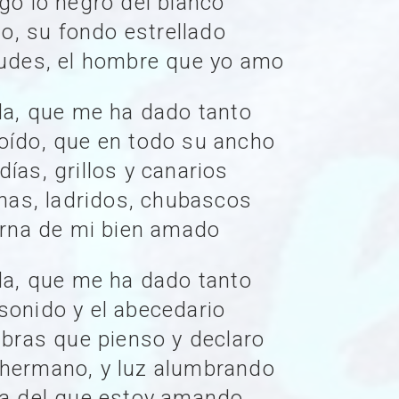
ngo lo negro del blanco
elo, su fondo estrellado
tudes, el hombre que yo amo
ida, que me ha dado tanto
oído, que en todo su ancho
ías, grillos y canarios
inas, ladridos, chubascos
ierna de mi bien amado
ida, que me ha dado tanto
sonido y el abecedario
labras que pienso y declaro
 hermano, y luz alumbrando
ma del que estoy amando