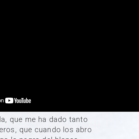
ida, que me ha dado tanto
eros, que cuando los abro