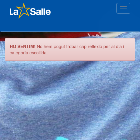
Toggle
navigati
HO SENTIM!
No hem pogut trobar cap reflexió per al dia i
categoria escollida.