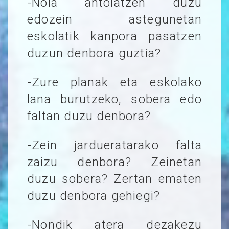
-Nola antolatzen duzu
edozein astegunetan
eskolatik kanpora pasatzen
duzun denbora guztia?
-Zure planak eta eskolako
lana burutzeko, sobera edo
faltan duzu denbora?
-Zein jardueratarako falta
zaizu denbora? Zeinetan
duzu sobera? Zertan ematen
duzu denbora gehiegi?
-Nondik atera dezakezu