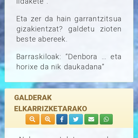
lidakete”.
Eta zer da hain garrantzitsua
gizakientzat? galdetu zioten
beste abereek.
Barraskiloak: “Denbora … eta
horixe da nik daukadana”
GALDERAK
ELKARRIZKETARAKO