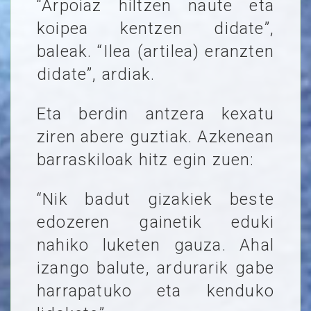
“Arpoiaz hiltzen naute eta
koipea kentzen didate”,
baleak. “Ilea (artilea) eranzten
didate”, ardiak.
Eta berdin antzera kexatu
ziren abere guztiak. Azkenean
barraskiloak hitz egin zuen:
“Nik badut gizakiek beste
edozeren gainetik eduki
nahiko luketen gauza. Ahal
izango balute, ardurarik gabe
harrapatuko eta kenduko