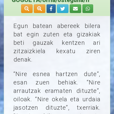
GOGOETA/Urria/osteguna/II
Egun batean abereek bilera
bat egin zuten eta gizakiak
beti gauzak kentzen ari
zitzaizkiela kexatu ziren
denak.
“Nire esnea hartzen dute”,
esan zuen behiak. “Nire
arrautzak eramaten dituzte”,
oiloak. “Nire okela eta urdaia
jasotzen dituzte”, txerriak.