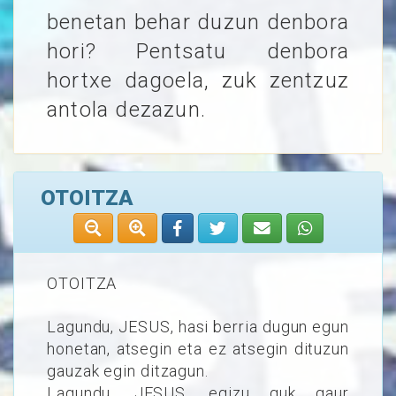
benetan behar duzun denbora
hori? Pentsatu denbora
hortxe dagoela, zuk zentzuz
antola dezazun.
OTOITZA
OTOITZA
Lagundu, JESUS, hasi berria dugun egun
honetan, atsegin eta ez atsegin dituzun
gauzak egin ditzagun.
Lagundu, JESUS, egizu guk gaur