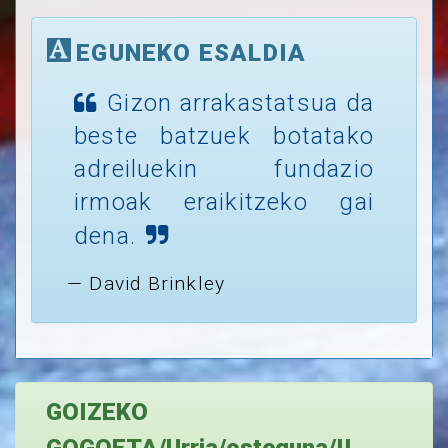
EGUNEKO ESALDIA
Gizon arrakastatsua da
beste batzuek botatako
adreiluekin fundazio
irmoak eraikitzeko gai
dena.
David Brinkley
GOIZEKO