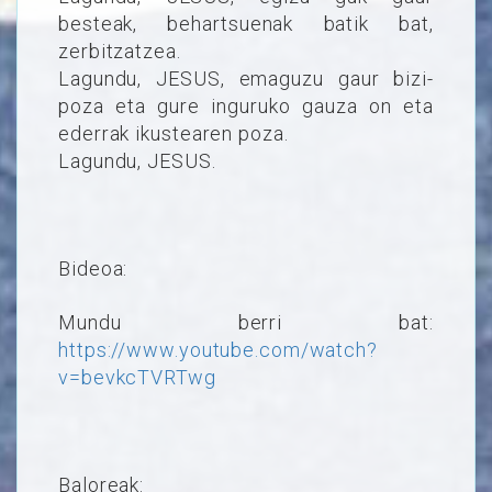
besteak, behartsuenak batik bat,
zerbitzatzea.
Lagundu, JESUS, emaguzu gaur bizi-
poza eta gure inguruko gauza on eta
ederrak ikustearen poza.
Lagundu, JESUS.
Bideoa:
Mundu berri bat:
https://www.youtube.com/watch?
v=bevkcTVRTwg
Baloreak: