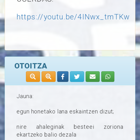
https://youtu.be/4INwx_tmTKw
OTOITZA
Jauna:
egun honetako lana eskaintzen dizut;
nire ahaleginak besteei zoriona
ekartzeko balio dezala