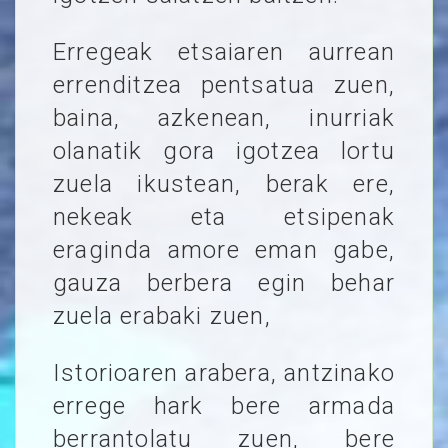
Erregeak etsaiaren aurrean
errenditzea pentsatua zuen,
baina, azkenean, inurriak
olanatik gora igotzea lortu
zuela ikustean, berak ere,
nekeak eta etsipenak
eraginda amore eman gabe,
gauza berbera egin behar
zuela erabaki zuen,
Istorioaren arabera, antzinako
errege hark bere armada
berrantolatu zuen, bere