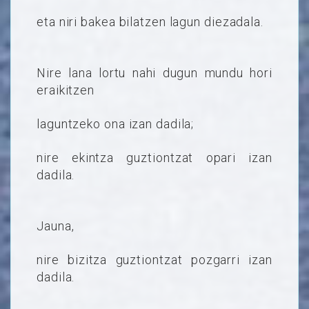
eta niri bakea bilatzen lagun diezadala.
Nire lana lortu nahi dugun mundu hori
eraikitzen
laguntzeko ona izan dadila;
nire ekintza guztiontzat opari izan
dadila.
Jauna,
nire bizitza guztiontzat pozgarri izan
dadila.