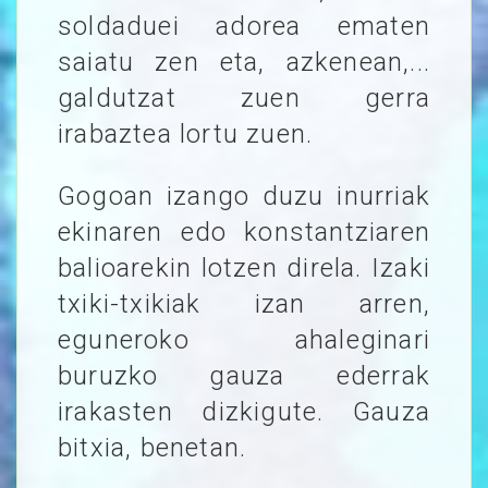
soldaduei adorea ematen
saiatu zen eta, azkenean,...
galdutzat zuen gerra
irabaztea lortu zuen.
Gogoan izango duzu inurriak
ekinaren edo konstantziaren
balioarekin lotzen direla. Izaki
txiki-txikiak izan arren,
eguneroko ahaleginari
buruzko gauza ederrak
irakasten dizkigute. Gauza
bitxia, benetan.