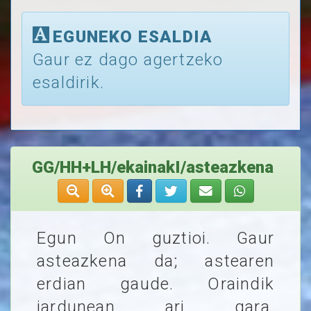
EGUNEKO ESALDIA
Gaur ez dago agertzeko
esaldirik.
GG/HH+LH/ekainakI/asteazkena
Egun On guztioi. Gaur
asteazkena da; astearen
erdian gaude. Oraindik
jardunean ari gara,