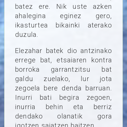
batez ere. Nik uste azken
ahalegina eginez gero,
ikasturtea bikainki aterako
duzula.
Elezahar batek dio antzinako
errege bat, etsaiaren kontra
borroka garrantzitsu bat
galdu zuelako, lur jota
zegoela bere denda barruan.
Inurri bati begira zegoen,
inurria behin eta berriz
dendako olanatik gora
igotzen saiatzen baitzen.