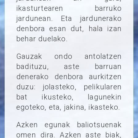
ikasturtearen barruko
jardunean. Eta jardunerako
denbora esan dut, hala izan
behar duelako.
Gauzak ondo antolatzen
badituzu, aste barruan
denerako denbora aurkitzen
duzu: jolasteko, pelikularen
bat ikusteko, lagunekin
egoteko, eta, jakina, ikasteko.
Azken egunak baliotsuenak
omen dira. Azken aste biak,