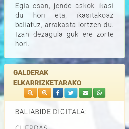
Egia esan, jende askok ikasi
du hori eta, ikasitakoaz
baliatuz, arrakasta lortzen du.
Izan dezagula guk ere zorte
hori.
GALDERAK
ELKARRIZKETARAKO
BALIABIDE DIGITALA:
CUERDAS: