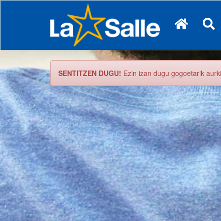
SENTITZEN DUGU!
Ezin izan dugu gogoetarik aurk