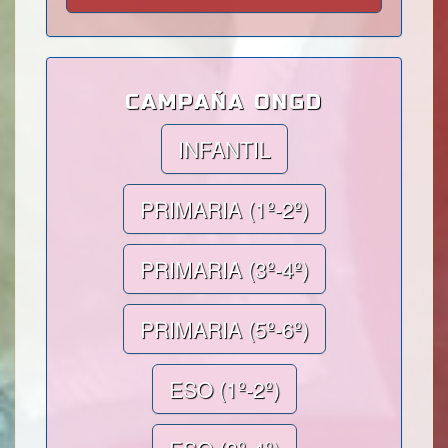
CAMPAÑA ONGD
INFANTIL
PRIMARIA (1º-2º)
PRIMARIA (3º-4º)
PRIMARIA (5º-6º)
ESO (1º-2º)