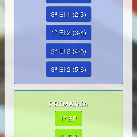
3º EI 1 (2-3)
1º EI 2 (3-4)
2º EI 2 (4-5)
3º EI 2 (5-6)
PRIMARIA
1º EP
2º EP