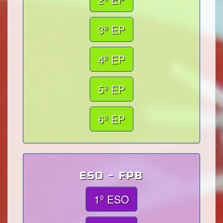
3º EP
4º EP
5º EP
6º EP
ESO - FPB
1º ESO