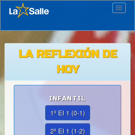
Toggle
navigati
LA REFLEXIÓN DE
HOY
INFANTIL
1º EI 1 (0-1)
2º EI 1 (1-2)