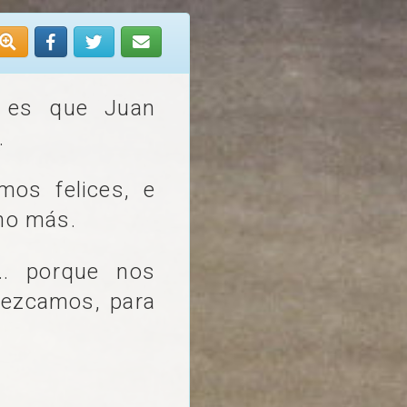
y es que Juan
.
mos felices, e
ho más.
.. porque nos
rezcamos, para