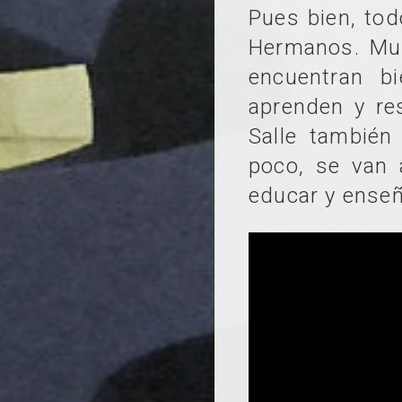
Pues bien, tod
Hermanos. Muy
encuentran b
aprenden y re
Salle tambié
poco, se van 
educar y enseñ