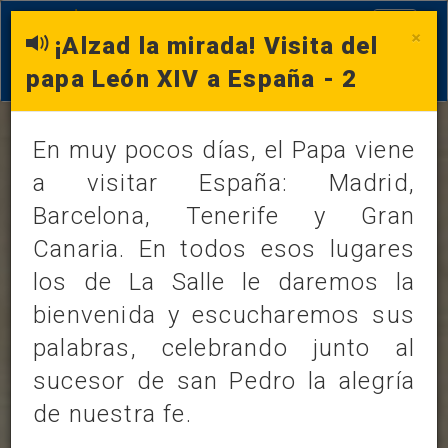
Toggle
×
¡Alzad la mirada! Visita del
navigati
papa León XIV a España - 2
En muy pocos días, el Papa viene
a visitar España: Madrid,
Barcelona, Tenerife y Gran
LOS DATOS DEL DÍA
Canaria. En todos esos lugares
martes, 2 de junio de 2026
los de La Salle le daremos la
/
bienvenida y escucharemos sus
palabras, celebrando junto al
FRASE
SANTORAL
sucesor de san Pedro la alegría
de nuestra fe.
CURIOSIDADES
EVANGELIO