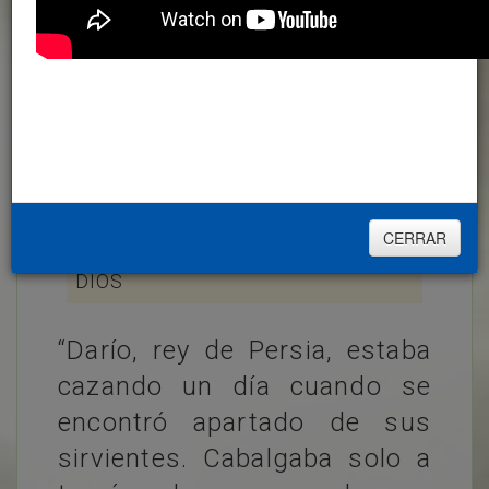
154-LRM-3y4ESO
ANIMADOR DE LA
ORACIÓN
TODOS
ACORDÉMONOS DE
ADORÉMOSLE
QUE ESTAMOS EN
LA SANTA
CERRAR
PRESENCIA DE
DIOS
“Darío, rey de Persia, estaba
cazando un día cuando se
encontró apartado de sus
sirvientes. Cabalgaba solo a