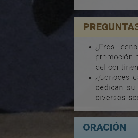
PREGUNTAS
¿Eres cons
promoción d
del contine
¿Conoces ca
dedican su 
diversos se
ORACIÓN