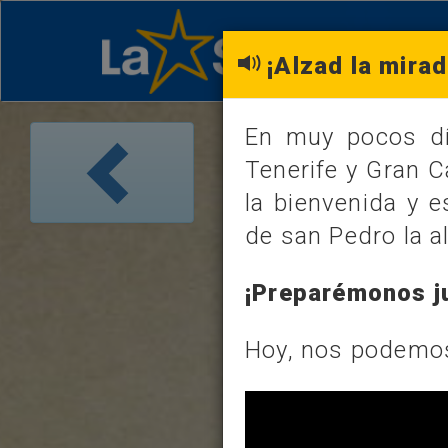
¡Alzad la mirad
En muy pocos día
LOS DATOS 
Tenerife y Gran C
martes, 2 de jun
la bienvenida y 
de san Pedro la al
FRASE
¡Preparémonos ju
FRASE DEL 
Hoy, nos podemos
La sencill
equipaje nec