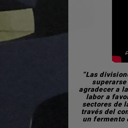
“Las division
superarse 
agradecer a la
labor a favo
sectores de 
través del co
un fermento 