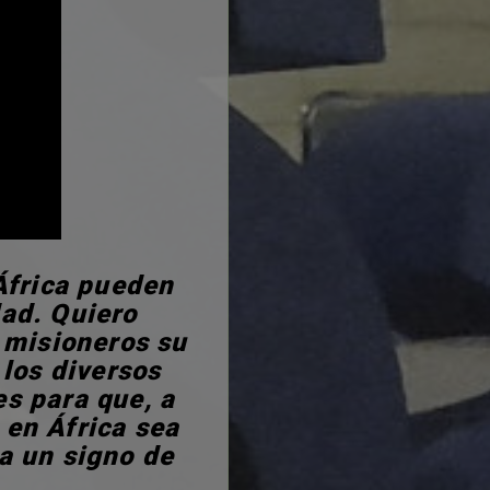
 África pueden
dad. Quiero
y misioneros su
 los diversos
s para que, a
 en África sea
a un signo de