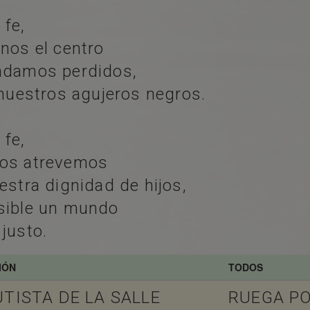
fe,
rnos el centro
andamos perdidos,
n nuestros agujeros negros.
fe,
nos atrevemos
estra dignidad de hijos,
osible un mundo
justo.
IÓN
TODOS
TISTA DE LA SALLE
RUEGA P