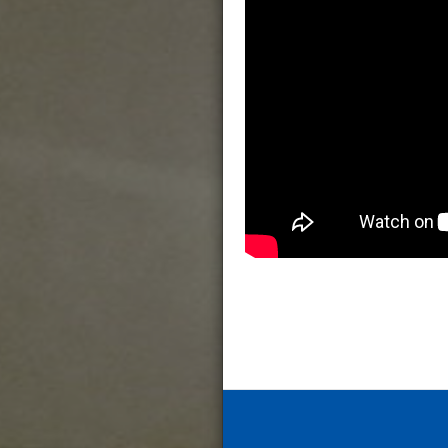
C. D. Warner
REFLEXIONES ALTERNATIVA
Muy Jesús
35x. LA IGL
FERMENTO 
ANIMADOR DE LA OR
ACORDÉMONO
PRESENCIA D