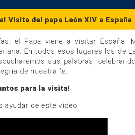
a! Visita del papa León XIV a España 
s, el Papa viene a visitar España: M
DEL DÍA
anaria. En todos esos lugares los de L
io de 2026
escucharemos sus palabras, celebrando
egría de nuestra fe.
SANTORAL
CURIOSIDADES
ntos para la visita!
DÍA
 ayudar de este vídeo:
ez consiste en hacer el viaje por la vid
esario.