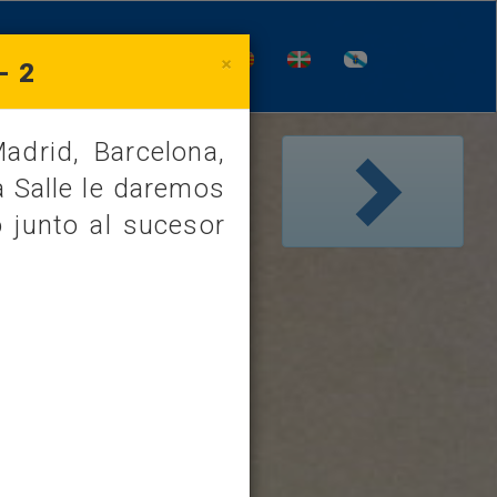
×
- 2
adrid, Barcelona,
/
a Salle le daremos
 junto al sucesor
EVANGELIO
a, solo con el