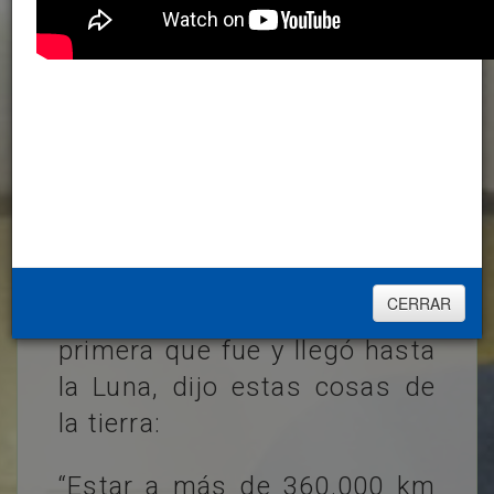
ANIMADOR DE LA
ORACIÓN
TODOS
ACORDÉMONOS DE
ADORÉMOSLE
QUE ESTAMOS EN
LA SANTA
PRESENCIA DE
DIOS
Michael Collins, astronauta
CERRAR
de una nave espacial, la
primera que fue y llegó hasta
la Luna, dijo estas cosas de
la tierra:
“Estar a más de 360.000 km