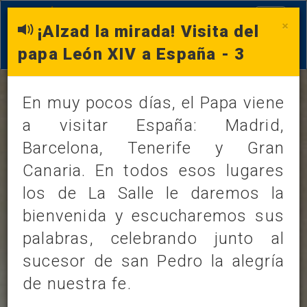
Toggle
×
¡Alzad la mirada! Visita del
navigati
papa León XIV a España - 3
En muy pocos días, el Papa viene
a visitar España: Madrid,
Barcelona, Tenerife y Gran
LOS DATOS DEL DÍA
Canaria. En todos esos lugares
miércoles, 3 de junio de 2026
los de La Salle le daremos la
/
bienvenida y escucharemos sus
palabras, celebrando junto al
FRASE
SANTORAL
sucesor de san Pedro la alegría
de nuestra fe.
CURIOSIDADES
EVANGELIO