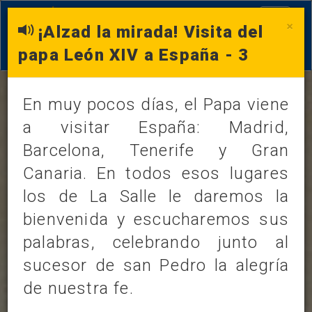
Toggle
×
¡Alzad la mirada! Visita del
navigati
papa León XIV a España - 3
En muy pocos días, el Papa viene
a visitar España: Madrid,
Barcelona, Tenerife y Gran
LOS DATOS DEL DÍA
Canaria. En todos esos lugares
miércoles, 3 de junio de 2026
los de La Salle le daremos la
/
bienvenida y escucharemos sus
palabras, celebrando junto al
FRASE
SANTORAL
sucesor de san Pedro la alegría
de nuestra fe.
CURIOSIDADES
EVANGELIO