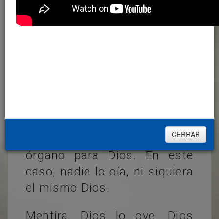
ORACIÓN
TODOS
ACORDÉMONOS DE
ADORÉMOSLE
QUE ESTAMOS EN
LA SANTA
PRESENCIA DE
DIOS
Recuerdo una vez que entré
en una pequeña iglesia y
CERRAR
había un joven tocando el
órgano para Dios. En este
caso, nadie lo oía, ni siquiera
el mismo Dios.
Mentira. Dios lo oye. Dios