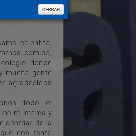
s cosas buenas
CERRAR
ma calentita,
arnos comida,
colegio donde
ay mucha gente
er agradecidos
onos todo el
 dice mi mamá y
ue acordar de la
que con tanto