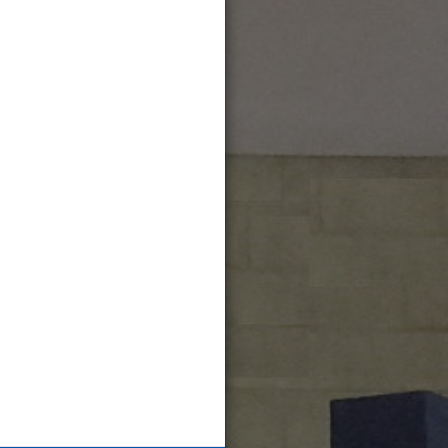
TODOS
ADORÉMOSLE
or tener todas