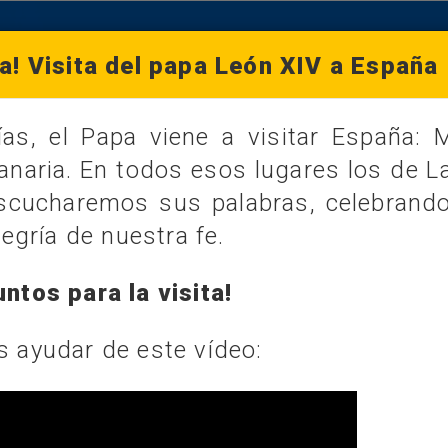
a! Visita del papa León XIV a España 
s, el Papa viene a visitar España: M
DEL DÍA
anaria. En todos esos lugares los de L
junio de 2026
escucharemos sus palabras, celebrando
egría de nuestra fe.
SANTORAL
CURIOSIDADES
ntos para la visita!
DÍA
 ayudar de este vídeo:
tajos a cualquier lugar al que mer