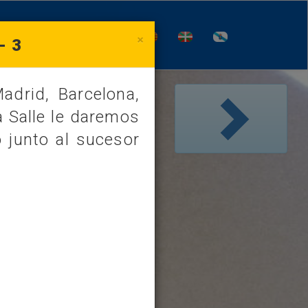
×
- 3
adrid, Barcelona,
/
a Salle le daremos
 junto al sucesor
EVANGELIO
ezca la pena