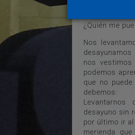
¿A que nunca 
que tenemos?
¿Quién me pue
Nos levantam
desayunamos 
nos vestimos
podemos apren
que no puede 
debemos:
Levantarnos
desayuno sin r
por último ir a
merienda que