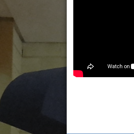
John Maxwell
SOMOS AF
151-LRM-4AÑO
ANIMADOR DE LA OR
ACORDÉMONO
PRESENCIA D
Hoy vamos a h
las cosas que