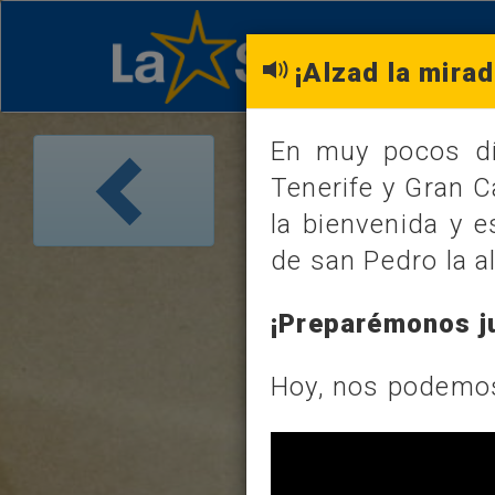
¡Alzad la mirad
En muy pocos día
LOS DATOS 
Tenerife y Gran C
miércoles, 3 de 
la bienvenida y 
de san Pedro la al
FRASE
¡Preparémonos ju
FRASE DEL 
Hoy, nos podemos
No hay a
llegar