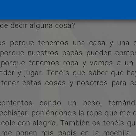
os habéis parado a pensar en todas la
de decir alguna cosa?
os porque tenemos una casa y una ca
porque nuestros papás pueden compr
 porque tenemos ropa y vamos a un 
der y jugar. Tenéis que saber que h
tener estas cosas y nosotros para s
 contentos dando un beso, tománd
echistar, poniéndonos la ropa que me
l cole con alegría. También os tenéis q
 me ponen mis papis en la mochila, 